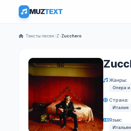
MUZ
TEXT
Тексты песен
Z
Zucchero
Zucc
Жанры:
Опера и
Страна:
Италия
Язык:
Итальян