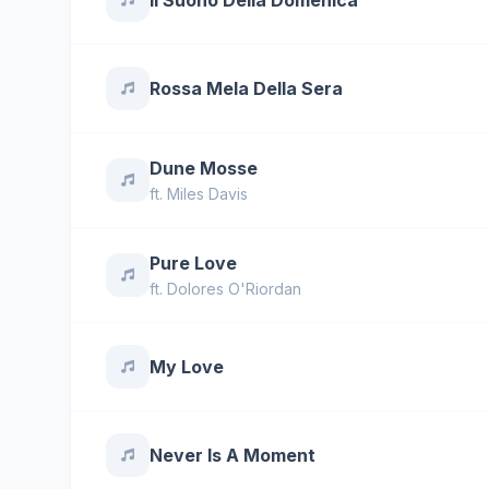
Il Suono Della Domenica
Rossa Mela Della Sera
Dune Mosse
ft.
Miles Davis
Pure Love
ft.
Dolores O'Riordan
My Love
Never Is A Moment