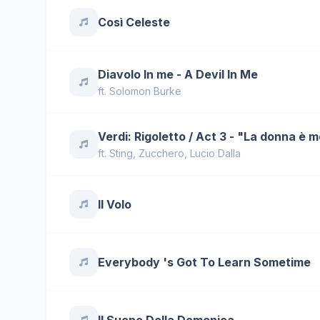
Così Celeste
Diavolo In me - A Devil In Me
ft.
Solomon Burke
Verdi: Rigoletto / Act 3 - "La donna è m
ft.
Sting
,
Zucchero
,
Lucio Dalla
Il Volo
Everybody 's Got To Learn Sometime