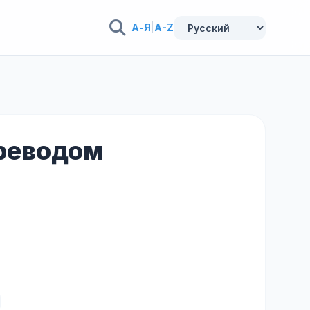
А-Я
|
A-Z
ереводом