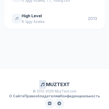
ft.
Iggy Azalea
,
T.I.
,
Young Dro
High Level
2013
ft.
Iggy Azalea
MUZTEXT
© 2012-2026 MuzText.com
О Сайте
Правообладателям
Конфиденциальность