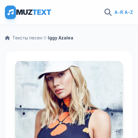
MUZ
TEXT
А-Я
|
A-Z
Тексты песен
I
Iggy Azalea