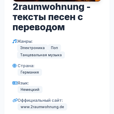
2raumwohnung -
тексты песен с
переводом
Жанры:
Электроника
Поп
Танцевальная музыка
Страна:
Германия
Язык:
Немецкий
Оффициальный сайт:
www.2raumwohnung.de