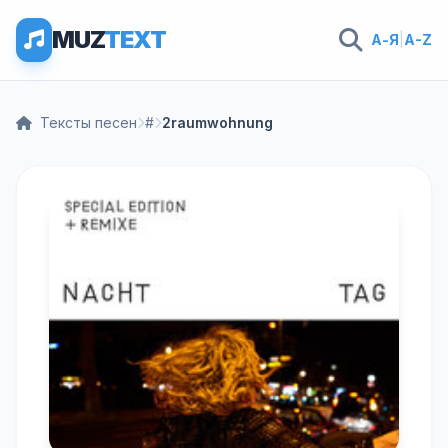
MUZ
TEXT
А-Я
|
A-Z
Тексты песен
#
2raumwohnung