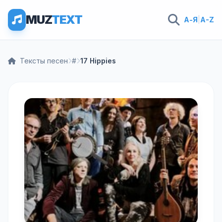
MUZ
TEXT
А-Я
|
A-Z
Тексты песен
#
17 Hippies