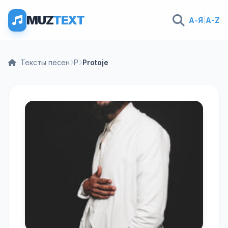
MUZ
TEXT
А-Я
|
A-Z
Тексты песен
P
Protoje