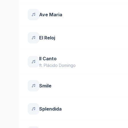
Ave Maria
El Reloj
Il Canto
ft.
Plácido Domingo
Smile
Splendida