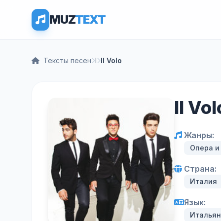
MUZ
TEXT
Тексты песен
I
Il Volo
Il Vo
Жанры:
Опера и
Страна:
Италия
Язык:
Итальян