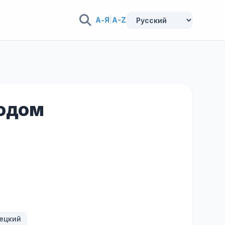
А-Я
|
A-Z
водом
мецкий