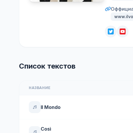
Оффициа
www.ilv
Список текстов
НАЗВАНИЕ
Il Mondo
Così