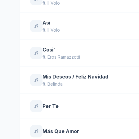
ft.
Il Volo
Así
ft.
Il Volo
Cosi’
ft.
Eros Ramazzotti
Mis Deseos / Feliz Navidad
ft.
Belinda
Per Te
Más Que Amor