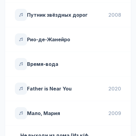
Путник звёздных дорог
2008
Рио-де-Жанейро
Время-вода
Father is Near You
2020
Мало, Мария
2009
Не выходи из дома (Из к/ф