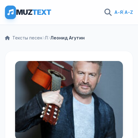
MUZ
TEXT
А-Я
|
A-Z
Тексты песен
Л
Леонид Агутин