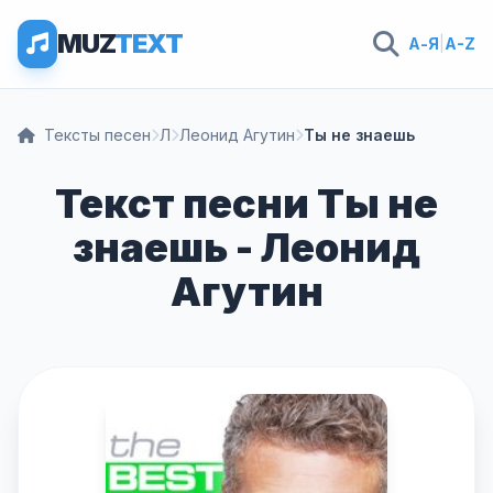
MUZ
TEXT
А-Я
|
A-Z
Тексты песен
Л
Леонид Агутин
Ты не знаешь
Текст песни Ты не
знаешь - Леонид
Агутин