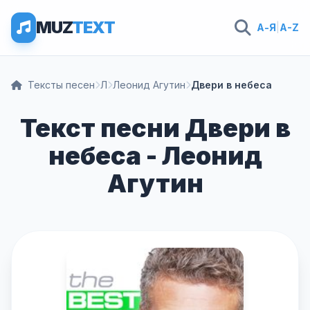
MUZ
TEXT
А-Я
|
A-Z
Тексты песен
Л
Леонид Агутин
Двери в небеса
Текст песни Двери в
небеса - Леонид
Агутин