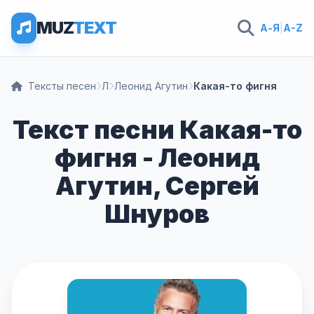
MUZ
TEXT
А-Я
|
A-Z
Тексты песен
Л
Леонид Агутин
Какая-то фигня
Текст песни Какая-то
фигня - Леонид
Агутин, Сергей
Шнуров