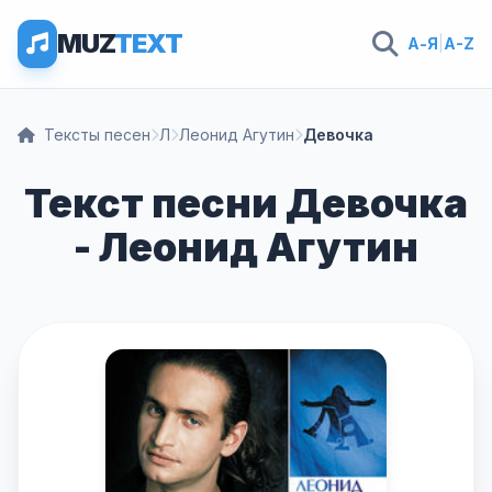
MUZ
TEXT
А-Я
|
A-Z
Тексты песен
Л
Леонид Агутин
Девочка
Текст песни Девочка
- Леонид Агутин