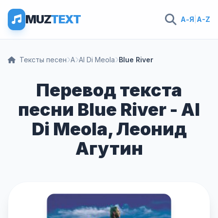
MUZ
TEXT
А-Я
|
A-Z
Тексты песен
A
Al Di Meola
Blue River
Перевод текста
песни Blue River - Al
Di Meola, Леонид
Агутин