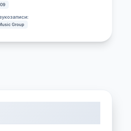
009
вукозаписи:
Music Group