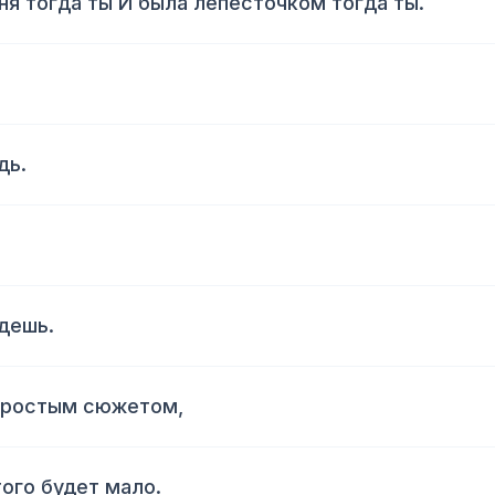
ня тогда ты И была лепесточком тогда ты.
дь.
ждешь.
 простым сюжетом,
того будет мало.