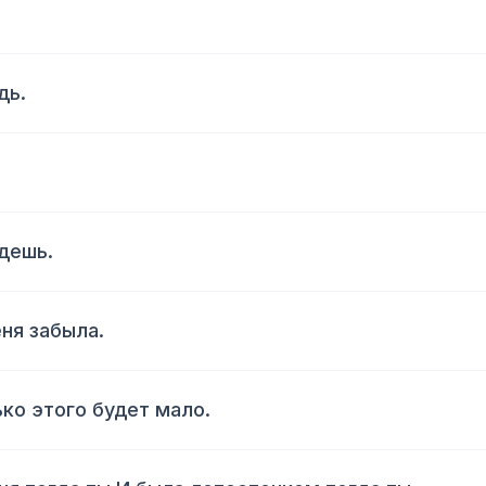
дь.
ждешь.
ня забыла.
ко этого будет мало.