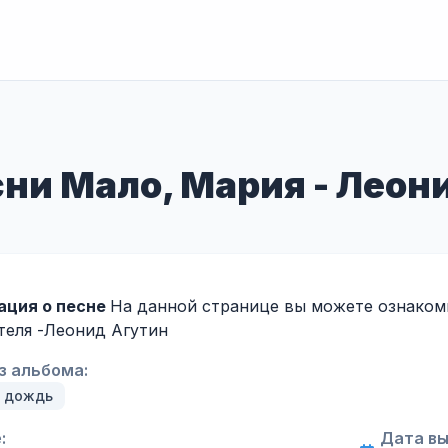
сни Мало, Мария - Леон
ция о песне
На данной странице вы можете ознакоми
еля -
Леонид Агутин
з альбома:
 дождь
:
Дата вы