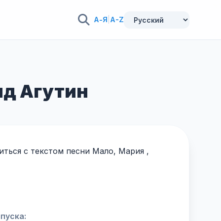
А-Я
|
A-Z
ид Агутин
ться с текстом песни Мало, Мария ,
пуска: