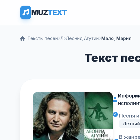
MUZ
TEXT
Тексты песен
Л
Леонид Агутин
Мало, Мария
Текст пе
Информа
исполнит
Песня и
Летний
В жанре