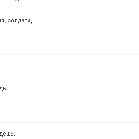
я, солдата,
дь.
ждешь.