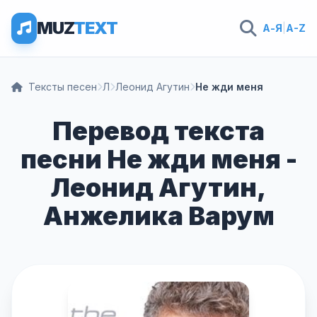
MUZ
TEXT
А-Я
|
A-Z
Тексты песен
Л
Леонид Агутин
Не жди меня
Перевод текста
песни Не жди меня -
Леонид Агутин,
Анжелика Варум