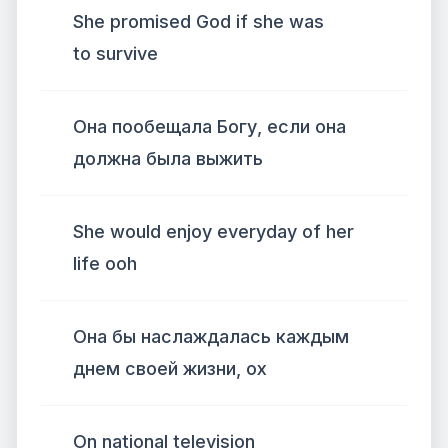
She promised God if she was
to survive
Она пообещала Богу, если она
должна была выжить
She would enjoy everyday of her
life ooh
Она бы наслаждалась каждым
днем ​​своей жизни, ох
On national television