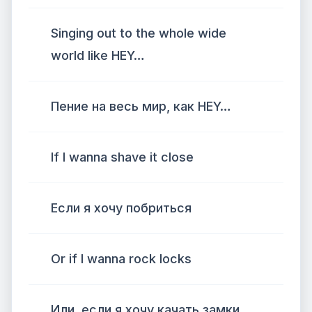
Singing out to the whole wide
world like HEY…
Пение на весь мир, как HEY…
If I wanna shave it close
Если я хочу побриться
Or if I wanna rock locks
Или, если я хочу качать замки