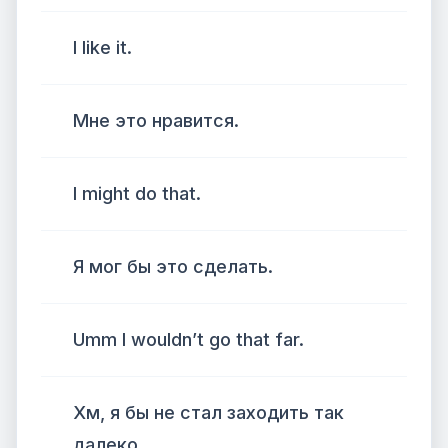
I like it.
Мне это нравится.
I might do that.
Я мог бы это сделать.
Umm I wouldn’t go that far.
Хм, я бы не стал заходить так
далеко.