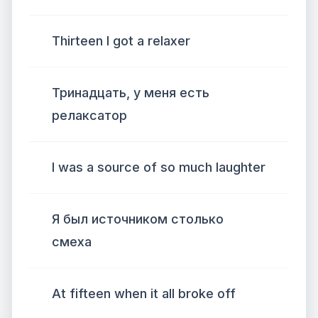
Thirteen I got a relaxer
Тринадцать, у меня есть
релаксатор
I was a source of so much laughter
Я был источником столько
смеха
At fifteen when it all broke off