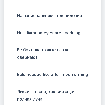
На национальном телевидении
Her diamond eyes are sparkling
Ее бриллиантовые глаза
сверкают
Bald headed like a full moon shining
Лысая голова, как сияющая
полная луна