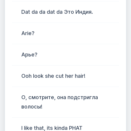
Dat da da dat da Это Индия.
Arie?
Арье?
Ooh look she cut her hair!
О, смотрите, она подстригла
волосы!
I like that, its kinda PHAT