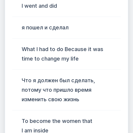
I went and did
я пошел и сделал
What I had to do Because it was
time to change my life
Что я должен был сделать,
потому что пришло время
изменить свою жизнь
To become the women that
I am inside