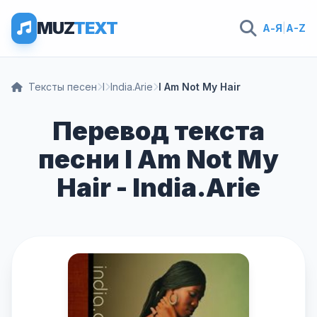
MUZ
TEXT
А-Я
|
A-Z
Тексты песен
I
India.Arie
I Am Not My Hair
Перевод текста
песни I Am Not My
Hair - India.Arie