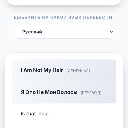
ВЫБЕРИТЕ НА КАКОЙ ЯЗЫК ПЕРЕВЕСТИ:
I Am Not My Hair
(ОРИГИНАЛ)
Я Это Не Мои Волосы
(ПЕРЕВОД)
Is that India.