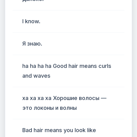
I know.
Я знаю.
ha ha ha ha Good hair means curls
and waves
ха ха ха ха Хорошие волосы —
это локоны и волны
Bad hair means you look like