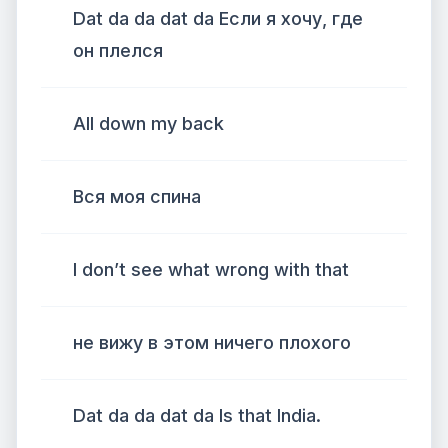
Dat da da dat da Если я хочу, где
он плелся
All down my back
Вся моя спина
I don’t see what wrong with that
не вижу в этом ничего плохого
Dat da da dat da Is that India.