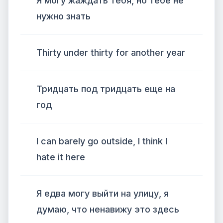
Я могу жаждать тебя, но тебе не
нужно знать
Thirty under thirty for another year
Тридцать под тридцать еще на
год
I can barely go outside, I think I
hate it here
Я едва могу выйти на улицу, я
думаю, что ненавижу это здесь