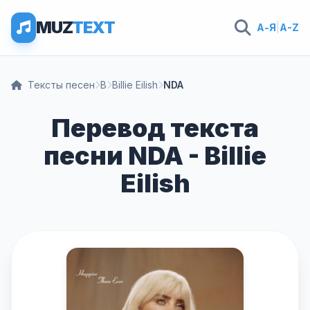
MUZ
TEXT
А-Я
|
A-Z
Тексты песен
B
Billie Eilish
NDA
Перевод текста
песни NDA - Billie
Eilish