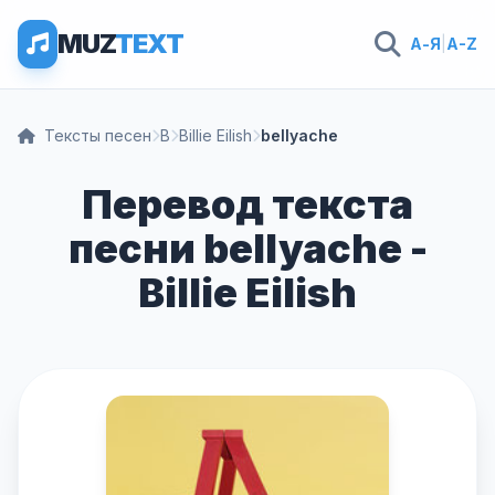
MUZ
TEXT
А-Я
|
A-Z
Тексты песен
B
Billie Eilish
bellyache
Перевод текста
песни bellyache -
Billie Eilish