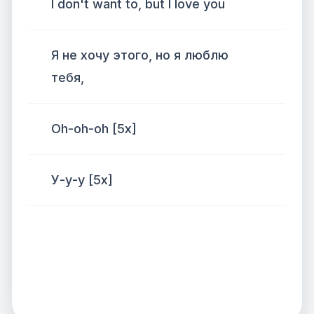
I don't want to, but I love you
Я не хочу этого, но я люблю
тебя,
Oh-oh-oh [5x]
У-у-у [5x]