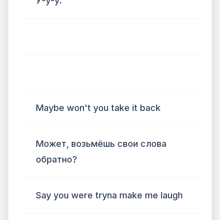
У-у-у.
Maybe won't you take it back
Может, возьмёшь свои слова
обратно?
Say you were tryna make me laugh