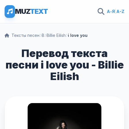
MUZ
TEXT
А-Я
|
A-Z
Тексты песен
B
Billie Eilish
i love you
Перевод текста
песни i love you - Billie
Eilish