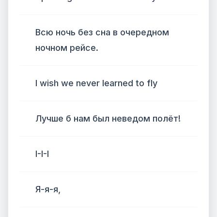
Всю ночь без сна в очередном
ночном рейсе.
I wish we never learned to fly
Лучше б нам был неведом полёт!
I-I-I
Я-я-я,