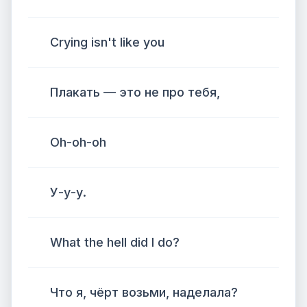
Crying isn't like you
Плакать — это не про тебя,
Oh-oh-oh
У-у-у.
What the hell did I do?
Что я, чёрт возьми, наделала?