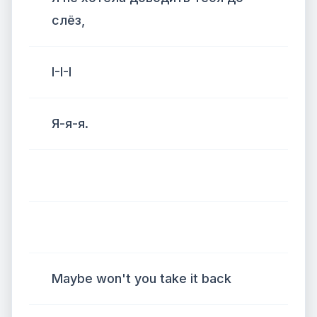
слёз,
I-I-I
Я-я-я.
Maybe won't you take it back