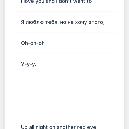
I love you and I don't want to
Я люблю тебя, но не хочу этого,
Oh-oh-oh
У-у-у.
Up all night on another red eye