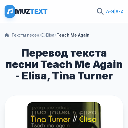
MUZ
TEXT
А-Я
|
A-Z
Тексты песен
E
Elisa
Teach Me Again
Перевод текста
песни Teach Me Again
- Elisa, Tina Turner