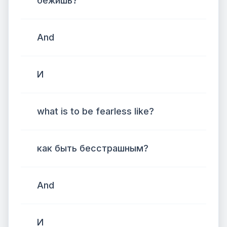
бежишь?
And
И
what is to be fearless like?
как быть бесстрашным?
And
И