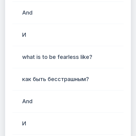
And
И
what is to be fearless like?
как быть бесстрашным?
And
И