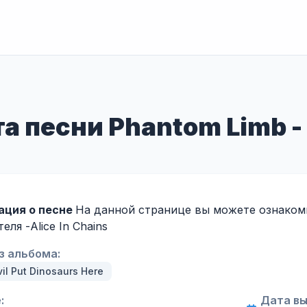
а песни Phantom Limb - A
ция о песне
На данной странице вы можете ознакоми
теля -
Alice In Chains
з альбома:
il Put Dinosaurs Here
:
Дата вы