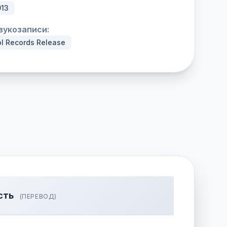
013
вукозаписи:
ol Records Release
сть
(ПЕРЕВОД)