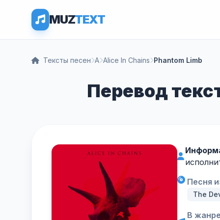
MUZ
TEXT
Тексты песен
A
Alice In Chains
Phantom Limb
Перевод текст
Информа
исполни
Песня и
The Dev
В жанре