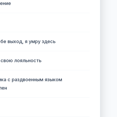
сение
ебе выход, я умру здесь
 свою лояльность
ика с раздвоенным языком
лен