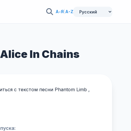
А-Я
|
A-Z
lice In Chains
ться с текстом песни Phantom Limb ,
пуска: