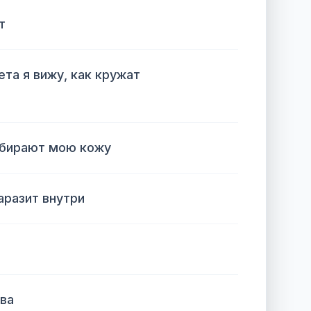
т
ета я вижу, как кружат
бирают мою кожу
аразит внутри
ва