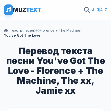
MUZ
TEXT
А-Я
|
A-Z
Тексты песен
F
Florence + The Machine
You've Got The Love
Перевод текста
песни You've Got The
Love - Florence + The
Machine, The xx,
Jamie xx