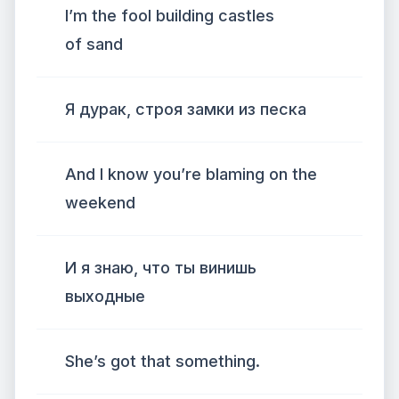
I’m the fool building castles
of sand
Я дурак, строя замки из песка
And I know you’re blaming on the
weekend
И я знаю, что ты винишь
выходные
She’s got that something.