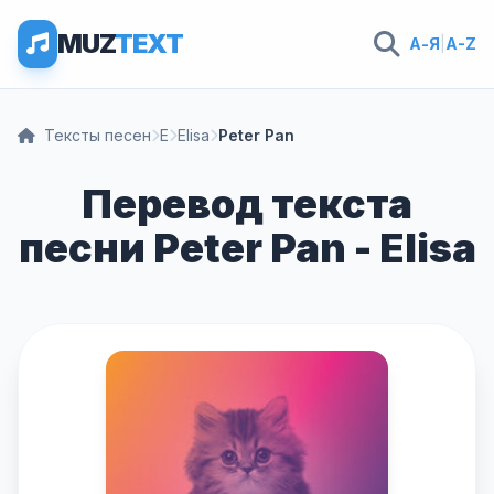
MUZ
TEXT
А-Я
|
A-Z
Тексты песен
E
Elisa
Peter Pan
Перевод текста
песни Peter Pan - Elisa