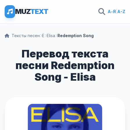
MUZ
TEXT
А-Я
|
A-Z
Тексты песен
E
Elisa
Redemption Song
Перевод текста
песни Redemption
Song - Elisa