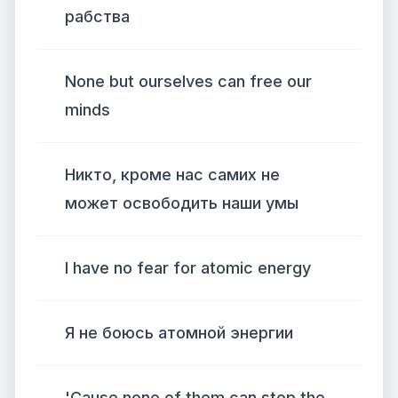
рабства
None but ourselves can free our
minds
Никто, кроме нас самих не
может освободить наши умы
I have no fear for atomic energy
Я не боюсь атомной энергии
'Cause none of them can stop the