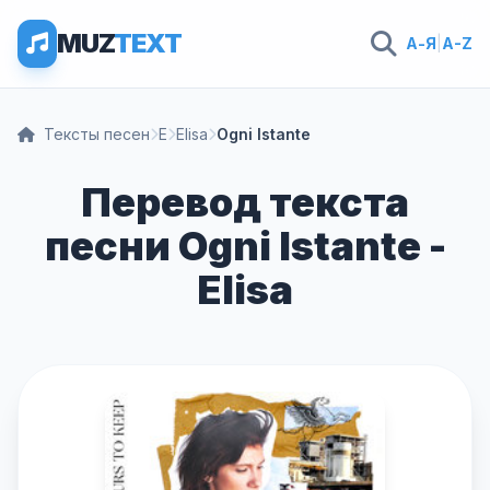
MUZ
TEXT
А-Я
|
A-Z
Тексты песен
E
Elisa
Ogni Istante
Перевод текста
песни Ogni Istante -
Elisa