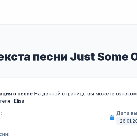
кста песни Just Some Or
ация о песне
На данной странице вы можете ознакоми
теля -
Elisa
:
Дата вы
26.01.2
сни: