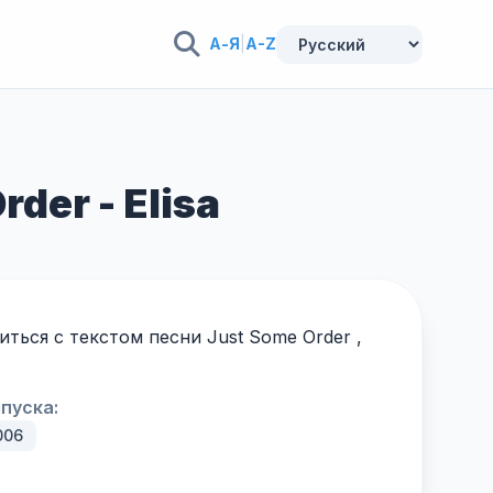
А-Я
|
A-Z
der - Elisa
ться с текстом песни Just Some Order ,
пуска:
006