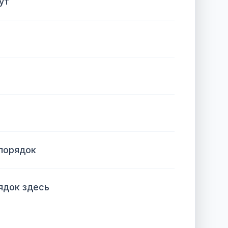
ут
 порядок
ядок здесь