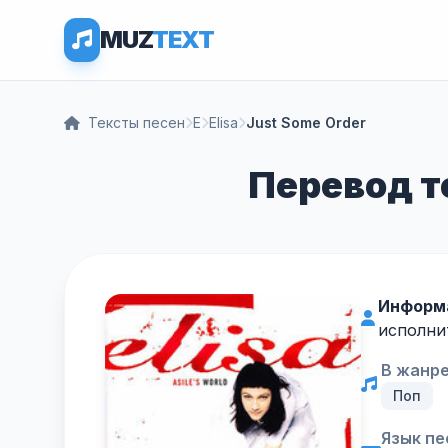
MUZ
TEXT
Тексты песен
E
Elisa
Just Some Order
Перевод те
Информ
исполни
В жанре
Поп
Язык пе