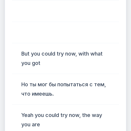
But you could try now, with what
you got
Но ты мог бы попытаться с тем,
что имеешь.
Yeah you could try now, the way
you are