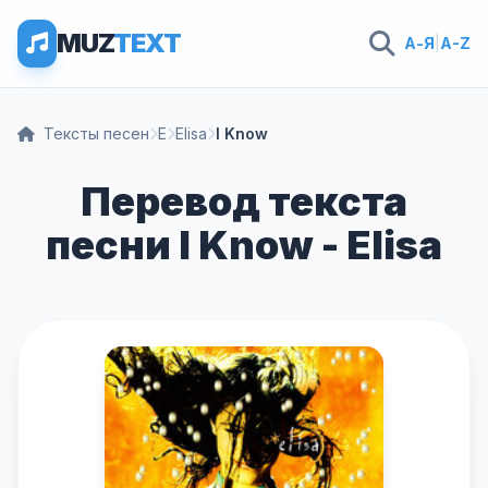
MUZ
TEXT
А-Я
|
A-Z
Тексты песен
E
Elisa
I Know
Перевод текста
песни I Know - Elisa