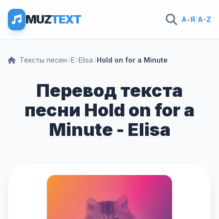
MUZ
TEXT
А-Я
|
A-Z
Тексты песен
E
Elisa
Hold on for a Minute
Перевод текста
песни Hold on for a
Minute - Elisa