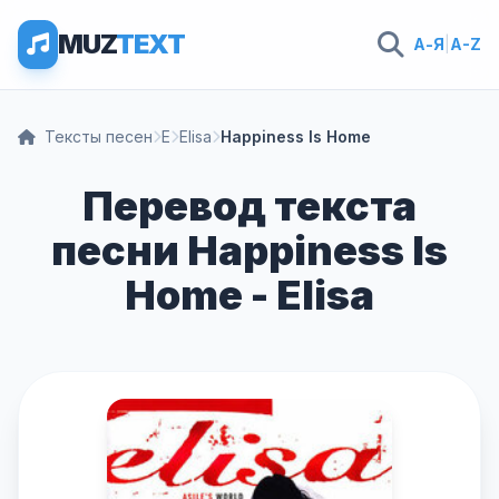
MUZ
TEXT
А-Я
|
A-Z
Тексты песен
E
Elisa
Happiness Is Home
Перевод текста
песни Happiness Is
Home - Elisa