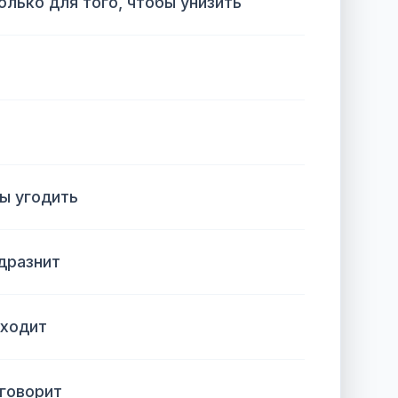
олько для того, чтобы унизить
бы угодить
дразнит
 ходит
 говорит