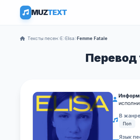
MUZ
TEXT
Тексты песен
E
Elisa
Femme Fatale
Перевод т
Информ
исполни
В жанре
Поп
Язык пе