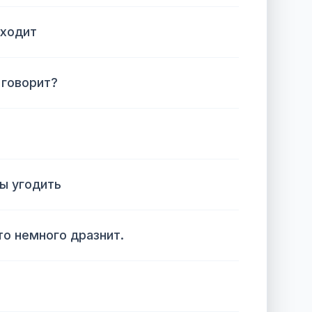
 ходит
 говорит?
бы угодить
сто немного дразнит.