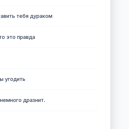
тавить тебя дураком
то это правда
бы угодить
 немного дразнит.