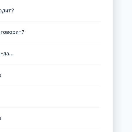
одит?
 говорит?
а-ла…
а
а