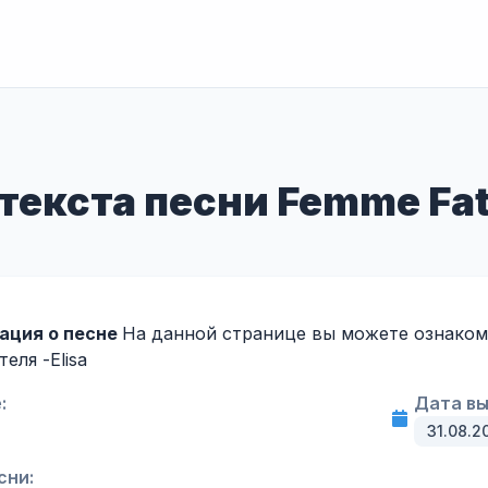
екста песни Femme Fata
ация о песне
На данной странице вы можете ознакоми
теля -
Elisa
:
Дата вы
31.08.2
сни: