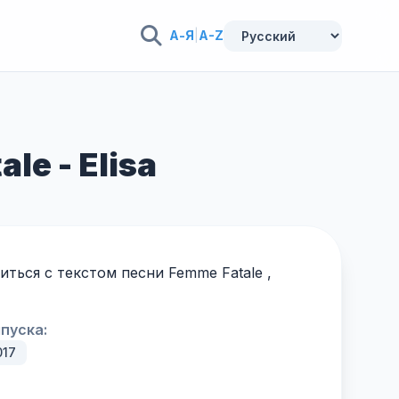
А-Я
|
A-Z
le - Elisa
ться с текстом песни Femme Fatale ,
пуска:
017