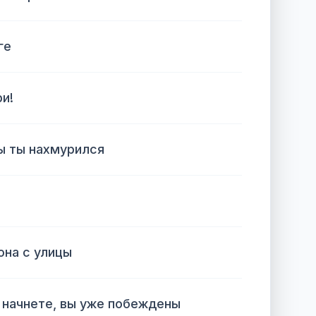
ге
и!
ы ты нахмурился
она с улицы
 начнете, вы уже побеждены