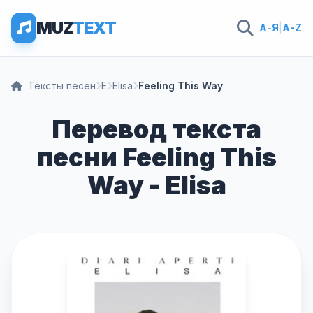
MUZ
TEXT
А-Я
|
A-Z
Тексты песен
E
Elisa
Feeling This Way
Перевод текста
песни Feeling This
Way - Elisa