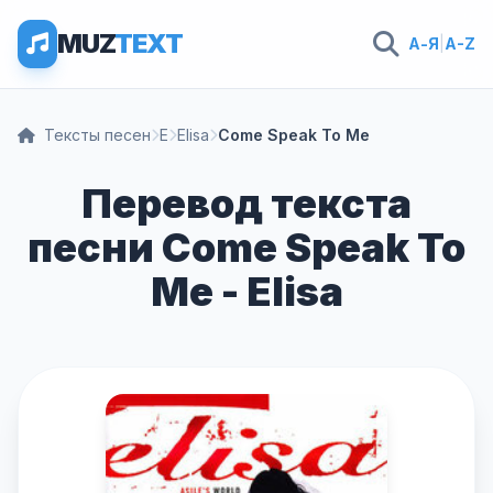
MUZ
TEXT
А-Я
|
A-Z
Тексты песен
E
Elisa
Come Speak To Me
Перевод текста
песни Come Speak To
Me - Elisa