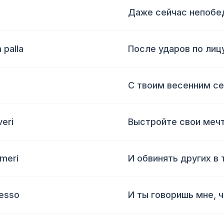
Даже сейчас непобе
 palla
После ударов по лиц
С твоим весенним с
veri
Выстройте свои мечт
umeri
И обвинять других в
tesso
И ты говоришь мне, ч