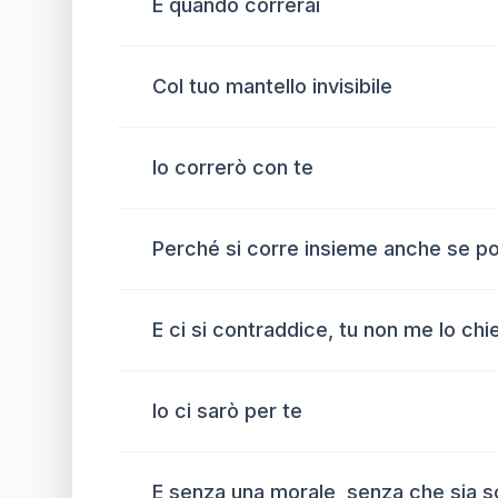
E quando correrai
Col tuo mantello invisibile
Io correrò con te
Perché si corre insieme anche se poi 
E ci si contraddice, tu non me lo ch
Io ci sarò per te
E senza una morale, senza che sia sc