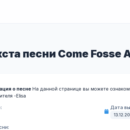
ста песни Come Fosse Ad
ация о песне
На данной странице вы можете ознакоми
ителя -
Elisa
:
Дата вы
13.12.20
сни: