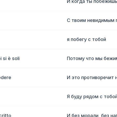
И когда ты побежиш
С твоим невидимым
я побегу с тобой
si è soli
Потому что мы бежи
iedere
И это противоречит 
Я буду рядом с тобо
ritto
И без морали, без на