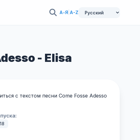
А-Я
|
A-Z
esso - Elisa
ться с текстом песни Come Fosse Adesso
пуска:
18