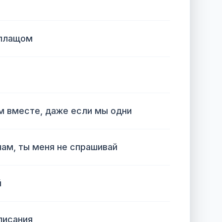
ь
 плащом
м вместе, даже если мы одни
нам, ты меня не спрашивай
й
писания