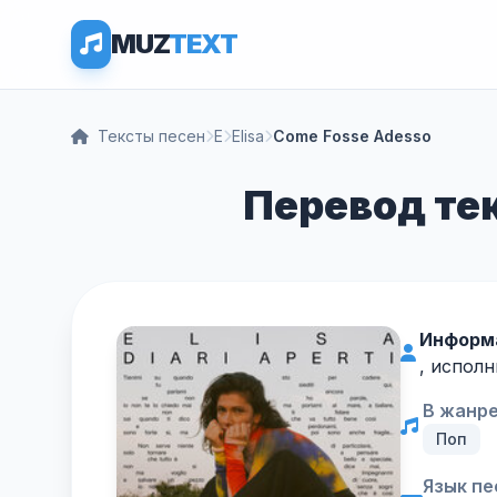
MUZ
TEXT
Тексты песен
E
Elisa
Come Fosse Adesso
Перевод тек
Информ
, исполн
В жанре
Поп
Язык пе