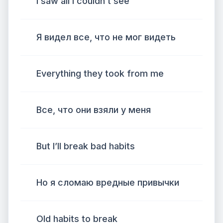
I saw all I couldn’t see
Я видел все, что не мог видеть
Everything they took from me
Все, что они взяли у меня
But I’ll break bad habits
Но я сломаю вредные привычки
Old habits to break