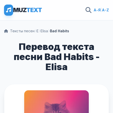
MUZ
TEXT
А-Я
|
A-Z
Тексты песен
E
Elisa
Bad Habits
Перевод текста
песни Bad Habits -
Elisa