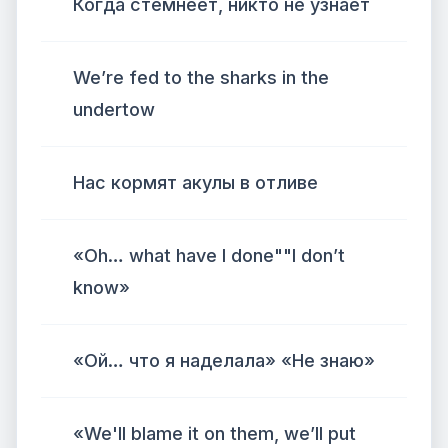
Когда стемнеет, никто не узнает
We’re fed to the sharks in the
undertow
Нас кормят акулы в отливе
«Oh… what have I done""I don’t
know»
«Ой… что я наделала» «Не знаю»
«We'll blame it on them, we’ll put