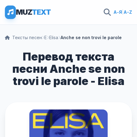
MUZ
TEXT
А-Я
|
A-Z
Тексты песен
E
Elisa
Anche se non trovi le parole
Перевод текста
песни Anche se non
trovi le parole - Elisa