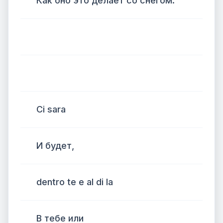
Как оно это делает со снегом.
Ci sara
И будет,
dentro te e al di la
В тебе или