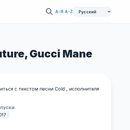
А-Я
|
A-Z
uture, Gucci Mane
ться с текстом песни Cold , исполнителя
пуска:
017