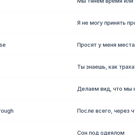
Мы тянем время или
Я не могу принять п
use
Просят у меня места
Ты знаешь, как трах
Делаем вид, что мы 
hrough
После всего, через 
Сон под одеялом