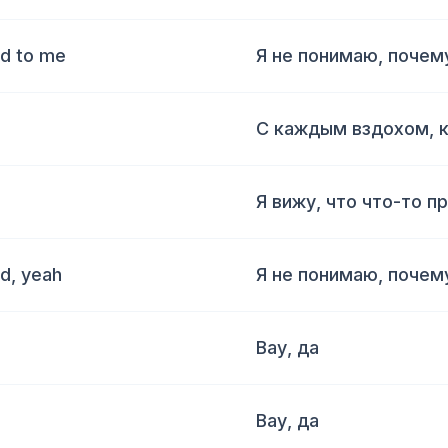
ld to me
Я не понимаю, почем
С каждым вздохом, 
Я вижу, что что-то п
ld, yeah
Я не понимаю, почем
Вау, да
Вау, да