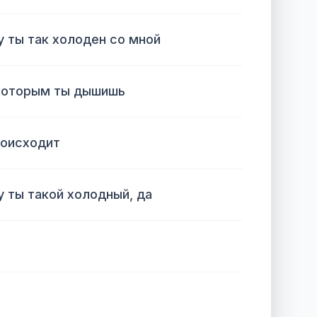
у ты так холоден со мной
которым ты дышишь
роисходит
у ты такой холодный, да