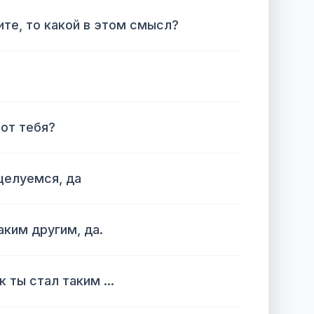
те, то какой в ​​этом смысл?
 от тебя?
 целуемся, да
аким другим, да.
 ты стал таким ...