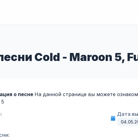
есни Cold - Maroon 5, F
ация о песне
На данной странице вы можете ознакоми
 5
:
Дата вы
04.05.2
сни: