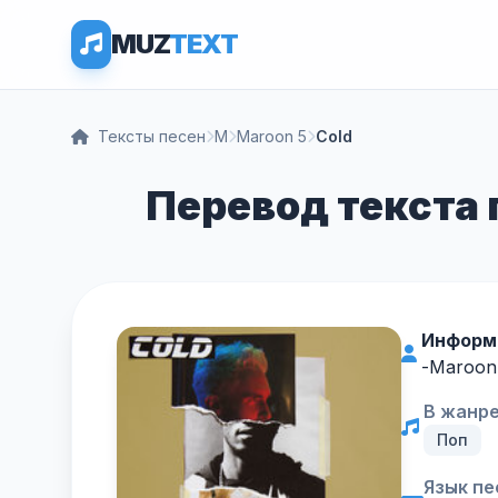
MUZ
TEXT
Тексты песен
M
Maroon 5
Cold
Перевод текста п
Информ
-
Maroon
В жанре
Поп
Язык пе