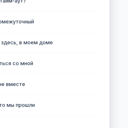
 тайм-аут?
ромежуточный
 здесь, в моем доме
аться со мной
не вместе
что мы прошли