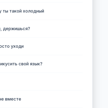
у ты такой холодный
я, держишься?
росто уходи
икусить свой язык?
не вместе