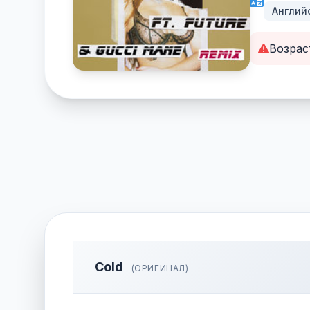
Англий
Возрас
Cold
(ОРИГИНАЛ)