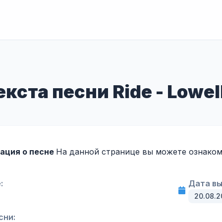
кста песни Ride - Lowell
ация о песне
На данной странице вы можете ознакоми
:
Дата вы
20.08.2
сни: