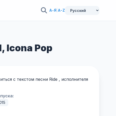
А-Я
|
A-Z
, Icona Pop
ться с текстом песни Ride , исполнителя
пуска:
015