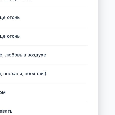
дце огонь
дце огонь
е, любовь в воздухе
, поехали, поехали!)
ром
левать