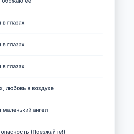
я обожаю ее
 в глазах
 в глазах
 в глазах
х, любовь в воздухе
 маленький ангел
 опасность (Поезжайте!)