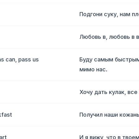
Подгони суку, нам п
Любовь в, любовь в 
as can, pass us
Буду самым быстрым,
мимо нас.
Хочу дать кулак, вс
kfast
Получил наши кожаны
art
И я вижу, что в твое