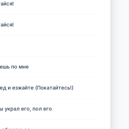
тайся!
тайся!
аешь по мне
ед и езжайте (Покатайтесь!)
ы украл его, пол его