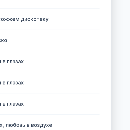
 сожжем дискотеку
ско
 в глазах
 в глазах
 в глазах
х, любовь в воздухе