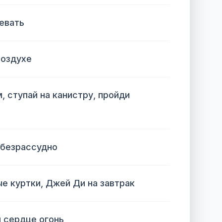
левать
воздухе
 ступай на канистру, пройди
е безрассудно
е куртки, Джей Ди на завтрак
м сердце огонь