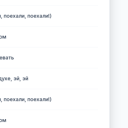
, поехали, поехали!)
ром
левать
ухе, эй, эй
, поехали, поехали!)
ром