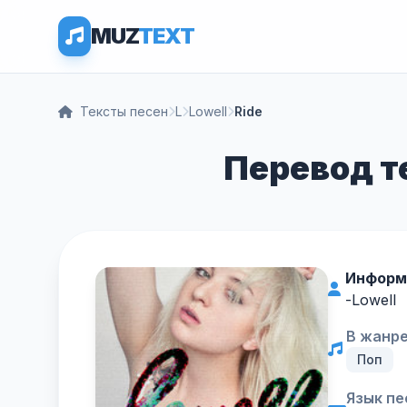
MUZ
TEXT
Тексты песен
L
Lowell
Ride
Перевод те
Информ
-
Lowell
В жанре
Поп
Язык пе