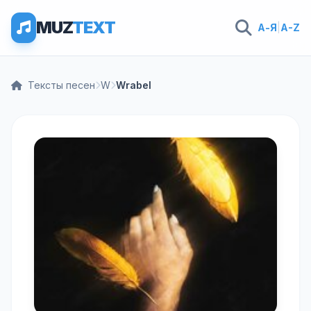
MUZ
TEXT
А-Я
|
A-Z
Тексты песен
W
Wrabel