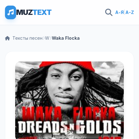
MUZ
TEXT
А-Я
|
A-Z
Тексты песен
W
Waka Flocka