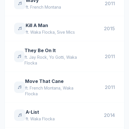
Wavy
2011
ft.
French Montana
Kill A Man
2015
ft.
Waka Flocka
,
5ive Mics
They Be On It
2011
ft.
Jay Rock
,
Yo Gotti
,
Waka
Flocka
Move That Cane
2011
ft.
French Montana
,
Waka
Flocka
A-List
2014
ft.
Waka Flocka