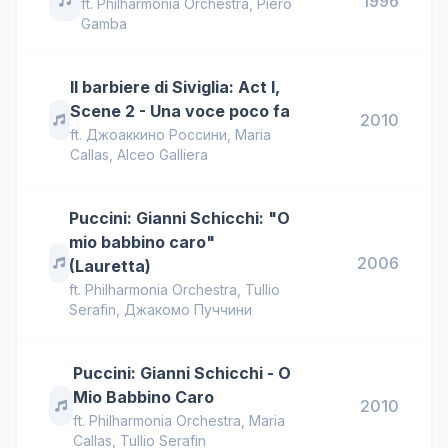
1996
ft.
Philharmonia Orchestra
,
Piero
Gamba
Il barbiere di Siviglia: Act I,
Scene 2 - Una voce poco fa
2010
ft.
Джоаккино Россини
,
Maria
Callas
,
Alceo Galliera
Puccini: Gianni Schicchi: "O
mio babbino caro"
2006
(Lauretta)
ft.
Philharmonia Orchestra
,
Tullio
Serafin
,
Джакомо Пуччини
Puccini: Gianni Schicchi - O
Mio Babbino Caro
2010
ft.
Philharmonia Orchestra
,
Maria
Callas
,
Tullio Serafin