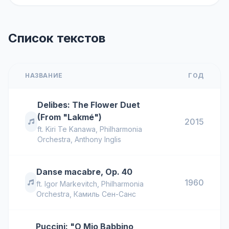
Список текстов
НАЗВАНИЕ
ГОД
Delibes: The Flower Duet
(From "Lakmé")
2015
ft.
Kiri Te Kanawa
,
Philharmonia
Orchestra
,
Anthony Inglis
Danse macabre, Op. 40
1960
ft.
Igor Markevitch
,
Philharmonia
Orchestra
,
Камиль Сен-Санс
Puccini: "O Mio Babbino