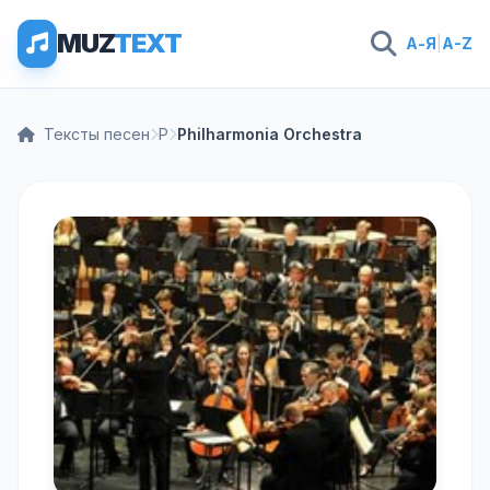
MUZ
TEXT
А-Я
|
A-Z
Тексты песен
P
Philharmonia Orchestra