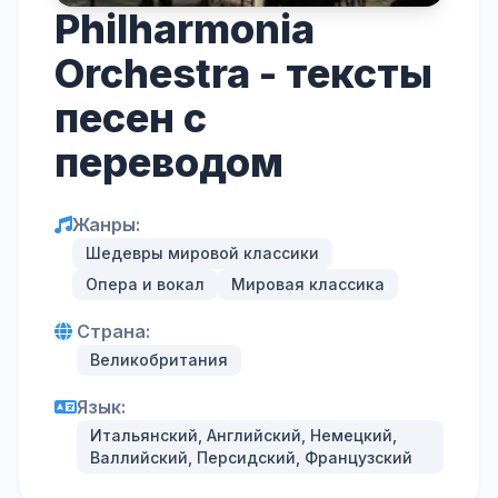
Philharmonia
Orchestra - тексты
песен с
переводом
Жанры:
Шедевры мировой классики
Опера и вокал
Мировая классика
Страна:
Великобритания
Язык:
Итальянский, Английский, Немецкий,
Валлийский, Персидский, Французский