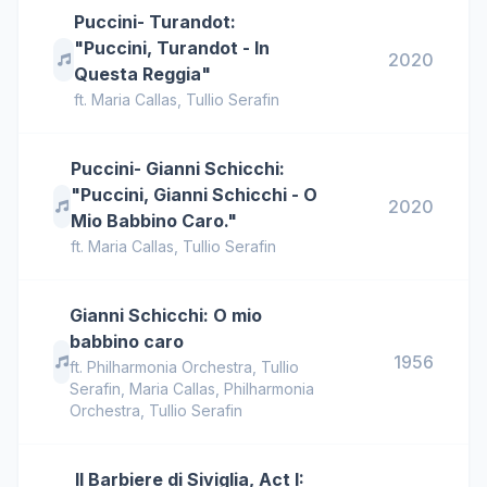
Puccini- Turandot:
"Puccini, Turandot - In
2020
Questa Reggia"
ft.
Maria Callas
,
Tullio Serafin
Puccini- Gianni Schicchi:
"Puccini, Gianni Schicchi - O
2020
Mio Babbino Caro."
ft.
Maria Callas
,
Tullio Serafin
Gianni Schicchi: O mio
babbino caro
1956
ft.
Philharmonia Orchestra
,
Tullio
Serafin
,
Maria Callas, Philharmonia
Orchestra, Tullio Serafin
Il Barbiere di Siviglia, Act I: