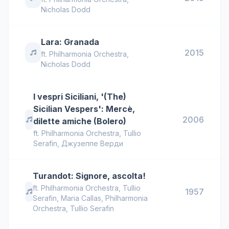
Nicholas Dodd
Lara: Granada
2015
ft.
Philharmonia Orchestra
,
Nicholas Dodd
I vespri Siciliani, '(The)
Sicilian Vespers': Mercè,
2006
dilette amiche (Bolero)
ft.
Philharmonia Orchestra
,
Tullio
Serafin
,
Джузеппе Верди
Turandot: Signore, ascolta!
ft.
Philharmonia Orchestra
,
Tullio
1957
Serafin
,
Maria Callas, Philharmonia
Orchestra, Tullio Serafin