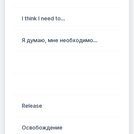
I think I need to...
Я думаю, мне необходимо...
Release
Освобождение