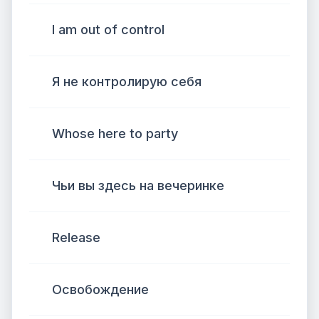
I am out of control
Я не контролирую себя
Whose here to party
Чьи вы здесь на вечеринке
Release
Освобождение