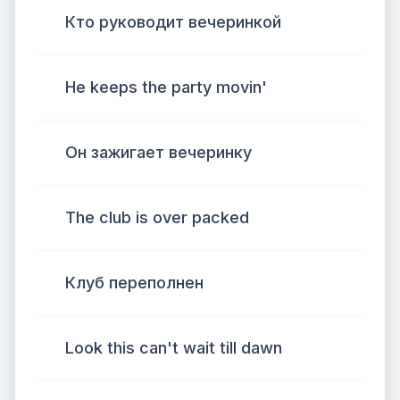
Кто руководит вечеринкой
He keeps the party movin'
Он зажигает вечеринку
The club is over packed
Клуб переполнен
Look this can't wait till dawn