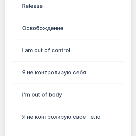
Release
Освобождение
I am out of control
Я не контролирую себя
I'm out of body
Я не контролирую свое тело