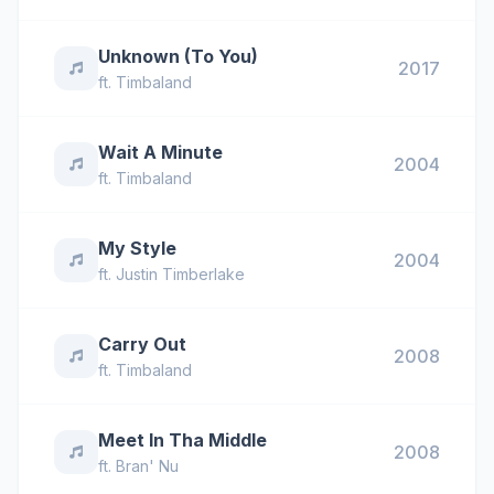
Unknown (To You)
2017
ft.
Timbaland
Wait A Minute
2004
ft.
Timbaland
My Style
2004
ft.
Justin Timberlake
Carry Out
2008
ft.
Timbaland
Meet In Tha Middle
2008
ft.
Bran' Nu