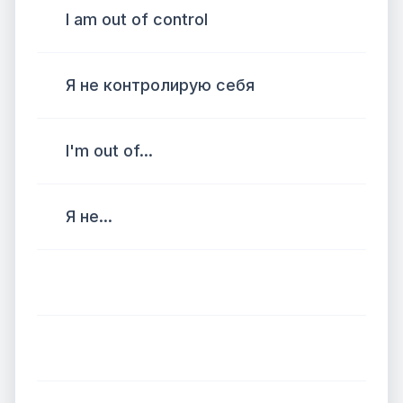
I am out of control
Я не контролирую себя
I'm out of...
Я не...