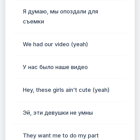
Я думаю, мы опоздали для
съемки
We had our video (yeah)
У нас было наше видео
Hey, these girls ain't cute (yeah)
Эй, эти девушки не умны
They want me to do my part