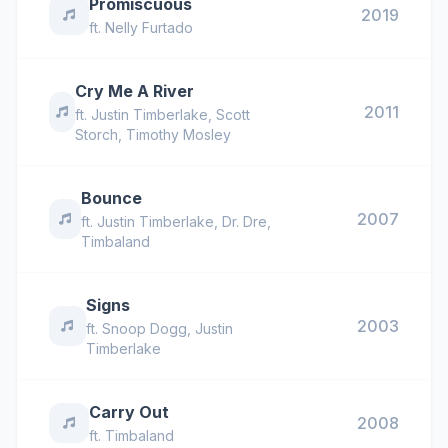
Promiscuous
2019
ft.
Nelly Furtado
Cry Me A River
2011
ft.
Justin Timberlake
,
Scott
Storch
,
Timothy Mosley
Bounce
2007
ft.
Justin Timberlake
,
Dr. Dre
,
Timbaland
Signs
2003
ft.
Snoop Dogg
,
Justin
Timberlake
Carry Out
2008
ft.
Timbaland