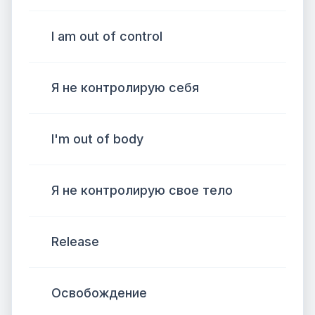
I am out of control
Я не контролирую себя
I'm out of body
Я не контролирую свое тело
Release
Освобождение