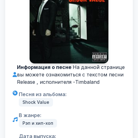
Информация о песне
На данной странице
вы можете ознакомиться с текстом песни
Release , исполнителя -
Timbaland
Песня из альбома:
Shock Value
В жанре:
Рэп и хип-хоп
Дата выпуска: