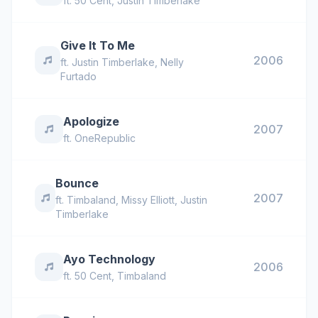
ft.
50 Cent
,
Justin Timberlake
Give It To Me
2006
ft.
Justin Timberlake
,
Nelly
Furtado
Apologize
2007
ft.
OneRepublic
Bounce
2007
ft.
Timbaland
,
Missy Elliott
,
Justin
Timberlake
Ayo Technology
2006
ft.
50 Cent
,
Timbaland