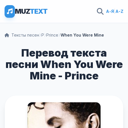
MUZ
TEXT
А-Я
|
A-Z
Тексты песен
P
Prince
When You Were Mine
Перевод текста
песни When You Were
Mine - Prince