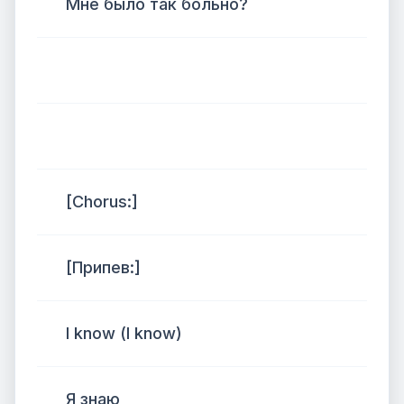
Мне было так больно?
[Chorus:]
[Припев:]
I know (I know)
Я знаю,