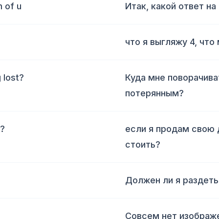
n of u
Итак, какой ответ на
что я выгляжу 4, что
 lost?
Куда мне поворачива
потерянным?
t?
если я продам свою 
стоить?
Должен ли я раздеть
Совсем нет изображ