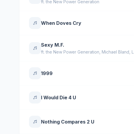
ft.
the New Power Generation
When Doves Cry
Sexy M.F.
ft.
the New Power Generation
,
Michael Bland
,
L
1999
I Would Die 4 U
Nothing Compares 2 U