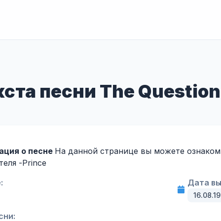
ста песни The Question o
ация о песне
На данной странице вы можете ознакомит
теля -
Prince
:
Дата вы
16.08.1
сни: