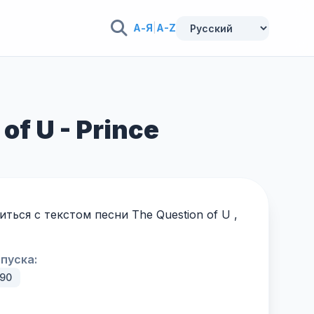
А-Я
|
A-Z
f U - Prince
ься с текстом песни The Question of U ,
пуска:
990