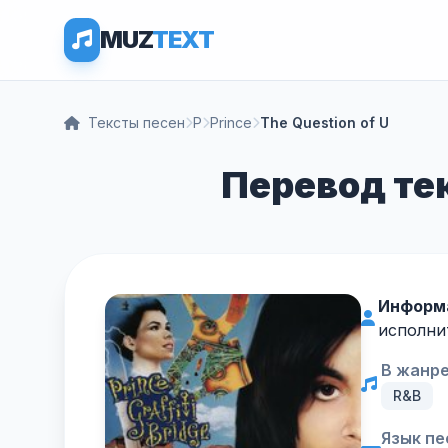
MUZ
TEXT
Тексты песен
P
Prince
The Question of U
Перевод тек
Информ
исполни
В жанре
R&B
Язык пе