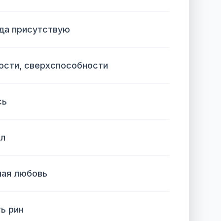
гда присутствую
ости, сверхспособности
сь
ил
ная любовь
ь рин