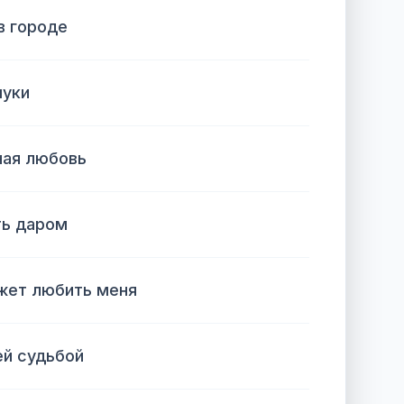
в городе
муки
ная любовь
ть даром
ожет любить меня
ей судьбой