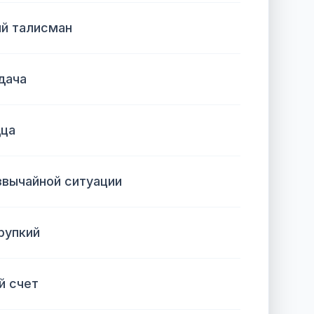
ый талисман
дача
дца
звычайной ситуации
рупкий
ой счет