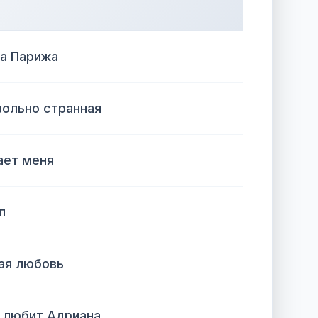
на Парижа
вольно странная
ает меня
л
ная любовь
е любит Адриана