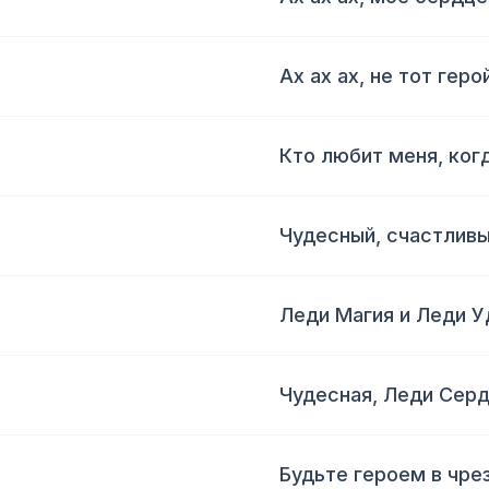
Ах ах ах, не тот геро
Кто любит меня, ког
Чудесный, счастлив
Леди Магия и Леди У
Чудесная, Леди Сер
Будьте героем в чре