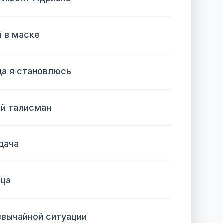
й в маске
да я становлюсь
ый талисман
дача
дца
звычайной ситуации