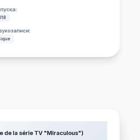
пуска:
018
вукозаписи:
sique
e de la série TV "Miraculous")