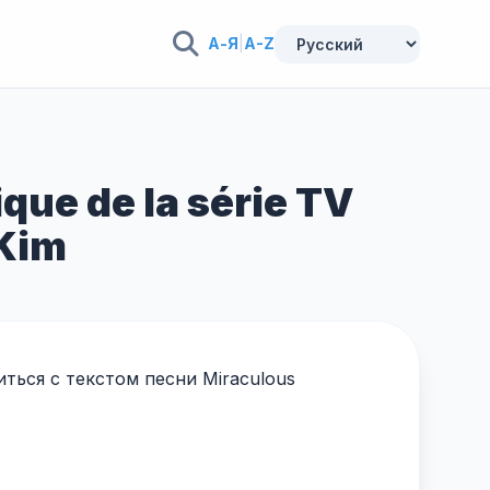
А-Я
|
A-Z
ue de la série TV
-Kim
ться с текстом песни Miraculous