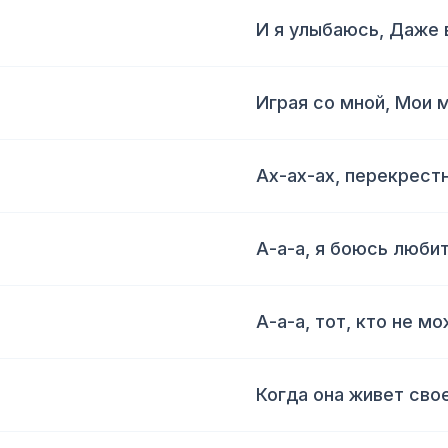
И я улыбаюсь, Даже 
Играя со мной, Мои 
Ах-ах-ах, перекрест
А-а-а, я боюсь люби
А-а-а, тот, кто не м
Когда она живет сво