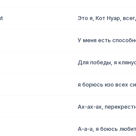
nt
Это я, Кот Нуар, все
У меня есть способн
Для победы, я кляну
я борюсь изо всех с
Ах-ах-ах, перекрест
А-а-а, я боюсь любит