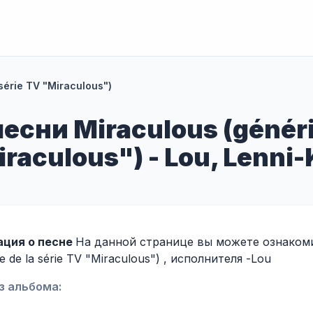
série TV "Miraculous")
есни Miraculous (génériq
raculous") - Lou, Lenni
ция о песне
На данной странице вы можете ознакоми
e de la série TV "Miraculous") , исполнителя -
Lou
з альбома: