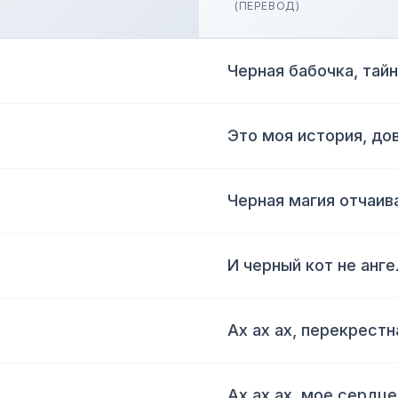
(ПЕРЕВОД)
Черная бабочка, тай
Это моя история, до
Черная магия отчаив
И черный кот не анге
Ах ах ах, перекрест
Ах ах ах, мое сердц