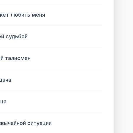
ожет любить меня
ей судьбой
ый талисман
дача
дца
звычайной ситуации