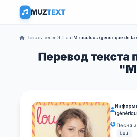
MUZ
TEXT
Тексты песен
L
Lou
Miraculous (générique de la 
Перевод текста п
"Mi
Информа
(génériqu
Песня и
Lou