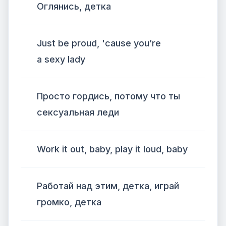
Оглянись, детка
Just be proud, 'cause you’re
a sexy lady
Просто гордись, потому что ты
сексуальная леди
Work it out, baby, play it loud, baby
Работай над этим, детка, играй
громко, детка