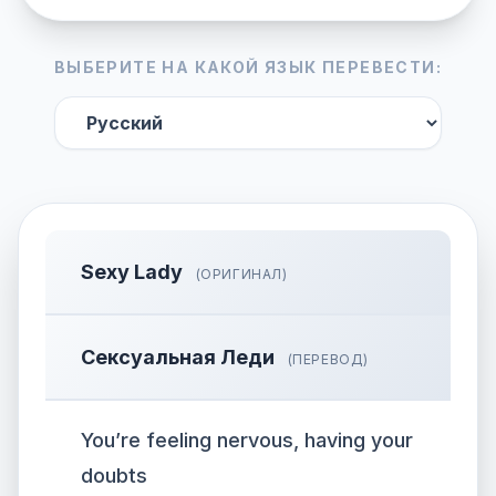
ВЫБЕРИТЕ НА КАКОЙ ЯЗЫК ПЕРЕВЕСТИ:
Sexy Lady
(ОРИГИНАЛ)
Сексуальная Леди
(ПЕРЕВОД)
You’re feeling nervous, having your
doubts