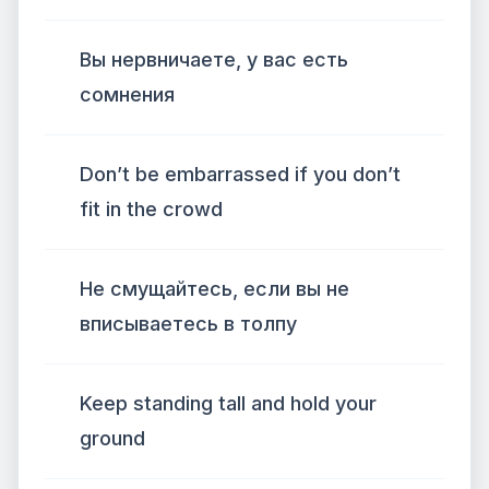
Вы нервничаете, у вас есть
сомнения
Don’t be embarrassed if you don’t
fit in the crowd
Не смущайтесь, если вы не
вписываетесь в толпу
Keep standing tall and hold your
ground