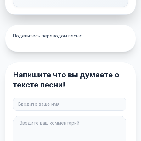
Поделитесь переводом песни:
Напишите что вы думаете о
тексте песни!