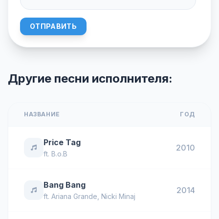
ОТПРАВИТЬ
Другие песни исполнителя:
НАЗВАНИЕ
ГОД
Price Tag
2010
ft.
B.o.B
Bang Bang
2014
ft.
Ariana Grande
,
Nicki Minaj