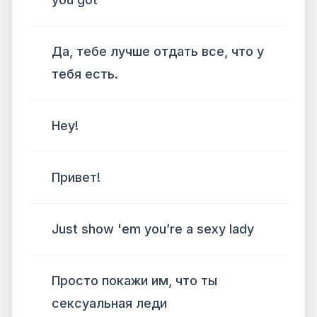
Да, тебе лучше отдать все, что у
тебя есть.
Hey!
Привет!
Just show 'em you’re a sexy lady
Просто покажи им, что ты
сексуальная леди