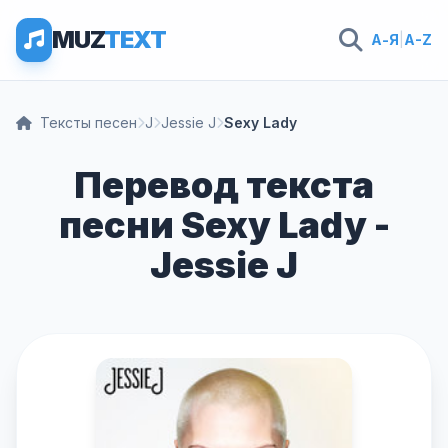
MUZ
TEXT
А-Я
|
A-Z
Тексты песен
J
Jessie J
Sexy Lady
Перевод текста
песни Sexy Lady -
Jessie J