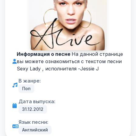
Информация о песне
На данной странице
вы можете ознакомиться с текстом песни
Sexy Lady , исполнителя -
Jessie J
В жанре:
Поп
Дата выпуска:
31.12.2012
Язык песни:
Английский