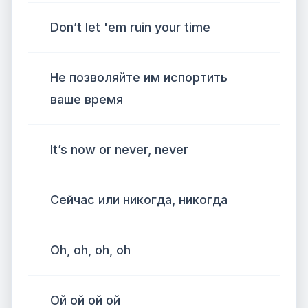
Don’t let 'em ruin your time
Не позволяйте им испортить
ваше время
It’s now or never, never
Сейчас или никогда, никогда
Oh, oh, oh, oh
Ой ой ой ой