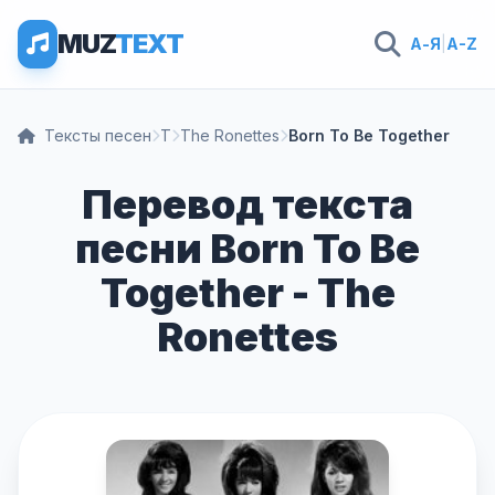
MUZ
TEXT
А-Я
|
A-Z
Тексты песен
T
The Ronettes
Born To Be Together
Перевод текста
песни Born To Be
Together - The
Ronettes