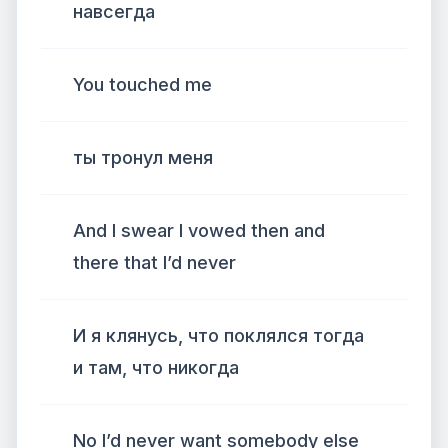
навсегда
You touched me
ты тронул меня
And I swear I vowed then and
there that I’d never
И я клянусь, что поклялся тогда
и там, что никогда
No I’d never want somebody else