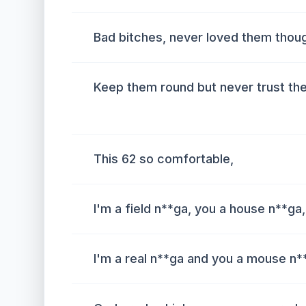
Bad bitches, never loved them thou
Keep them round but never trust th
This 62 so comfortable,
I'm a field n**ga, you a house n**ga,
I'm a real n**ga and you a mouse n*