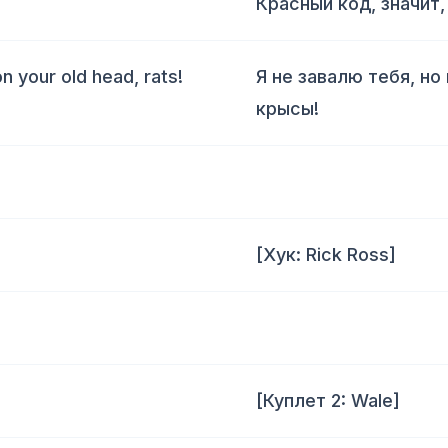
Красный код, значит,
on your old head, rats!
Я не завалю тебя, н
крысы!
[Хук: Rick Ross]
[Куплет 2: Wale]