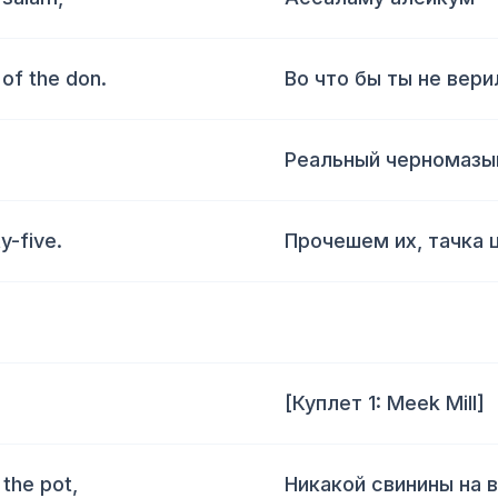
 of the don.
Во что бы ты не вери
Реальный черномазый
y-five.
Прочешем их, тачка 
[Куплет 1: Meek Mill]
 the pot,
Никакой свинины на в