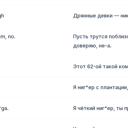
gh
Дрянные девки — ник
em, no.
Пусть трутся поблизо
доверяю, не-а.
Этот 62-ой такой ко
Я ниг*ер с плантации
*ga.
Я чёткий ниг*ер, ты 