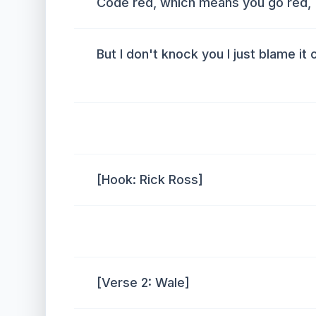
Code red, which means you go red,
But I don't knock you I just blame it 
[Hook: Rick Ross]
[Verse 2: Wale]