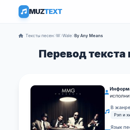
MUZ
TEXT
Тексты песен
W
Wale
By Any Means
Перевод текста п
Информ
исполни
В жанре
Рэп и х
Язык пе