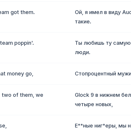
eam got them.
Ой, я имел в виду Au
такие.
 team poppin'.
Ты любишь ту самую 
люди.
hat money go,
Стопроцентный мужик
p two of them, we
Glock 9 в нижнем бел
четыре новых,
se,
Е**ные ниг*еры, мы 