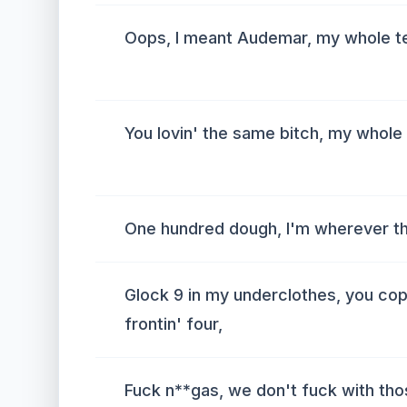
Oops, I meant Audemar, my whole t
You lovin' the same bitch, my whole
One hundred dough, I'm wherever t
Glock 9 in my underclothes, you co
frontin' four,
Fuck n**gas, we don't fuck with tho