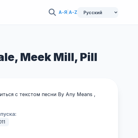
А-Я
|
A-Z
, Meek Mill, Pill
ться с текстом песни By Any Means ,
пуска:
011