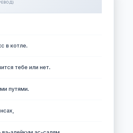
РЕВОД)
кс в котле.
ится тебе или нет.
ми путями.
инсax,
 ва-алейкум ас-салям,