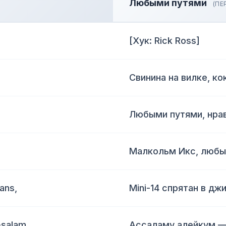
Любыми путями
(ПЕ
[Хук: Rick Ross]
Свинина на вилке, ко
Любыми путями, нрав
Малкольм Икс, любы
ans,
Mini-14 спрятан в дж
salam,
Ассаламу алейкум —