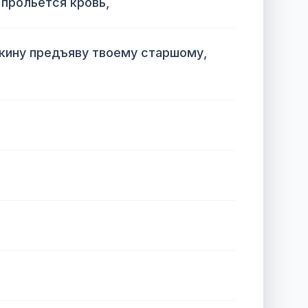
 прольётся кровь,
о кину предъяву твоему старшому,