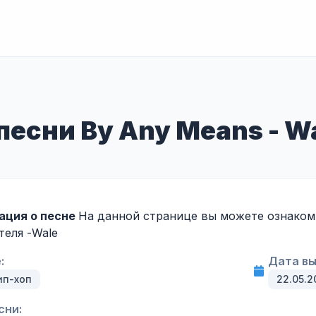
есни By Any Means - Wale
ация о песне
На данной странице вы можете ознакоми
теля -
Wale
:
Дата вы
ип-хоп
22.05.2
сни: