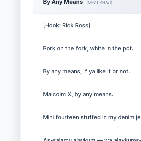
By Any Means
(ОРИГИНАЛ)
[Hook: Rick Ross]
Pork on the fork, white in the pot.
By any means, if ya like it or not.
Malcolm X, by any means.
Mini fourteen stuffed in my denim je
As-salamu alaykum — wa'alaykums-