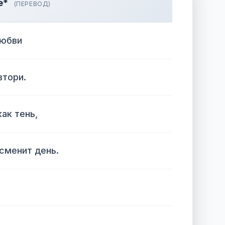
е*
(ПЕРЕВОД)
любви
втори.
ак тень,
 сменит день.