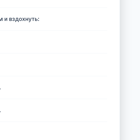
м и вздохнуть:
.
.