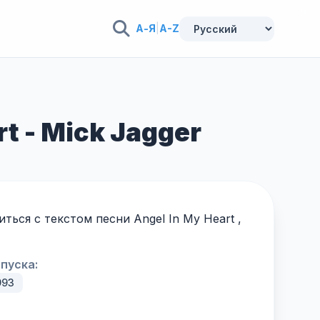
А-Я
|
A-Z
t - Mick Jagger
ься с текстом песни Angel In My Heart ,
пуска:
993