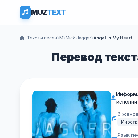
MUZ
TEXT
Тексты песен
M
Mick Jagger
Angel In My Heart
Перевод текста
Информа
исполнит
В жанре
Иностр
Язык пе