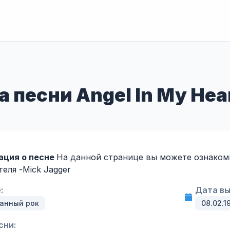
 песни Angel In My Hear
ция о песне
На данной странице вы можете ознакомит
еля -
Mick Jagger
:
Дата вы
анный рок
08.02.1
сни: