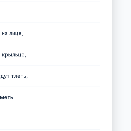
 на лице,
а крыльце,
удут тлеть,
сметь