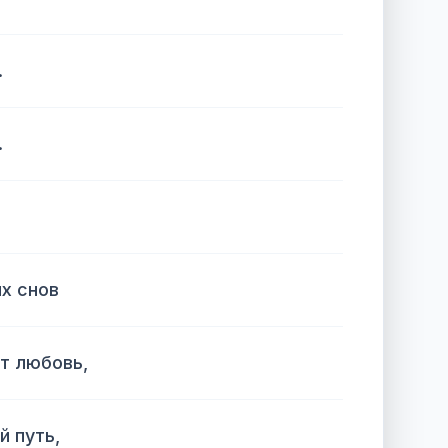
.
.
х снов
т любовь,
 путь,