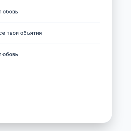
 любовь
се твои объятия
 любовь