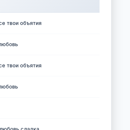
се твои объятия
 любовь
се твои объятия
 любовь
о любовь сладка