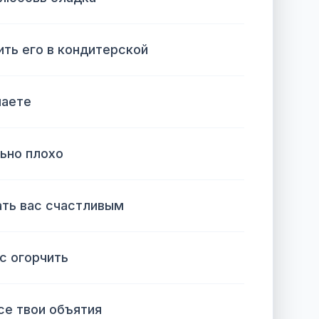
ить его в кондитерской
маете
ьно плохо
ть вас счастливым
с огорчить
се твои объятия