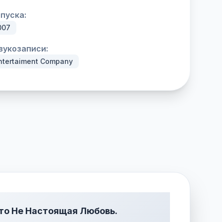
пуска:
007
вукозаписи:
ntertaiment Company
то Не Настоящая Любовь.