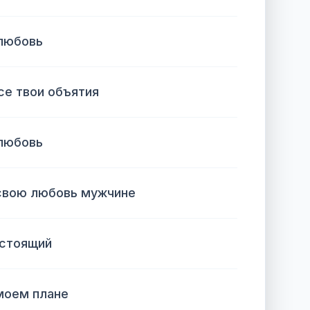
 любовь
се твои объятия
 любовь
свою любовь мужчине
астоящий
моем плане