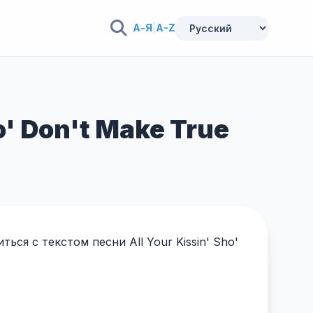
А-Я
|
A-Z
o' Don't Make True
ся с текстом песни All Your Kissin' Sho'