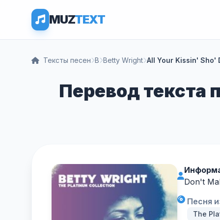
MUZ
TEXT
Тексты песен
B
Betty Wright
All Your Kissin' Sho'
Перевод текста пе
Информа
Don't Ma
Песня и
The Pla