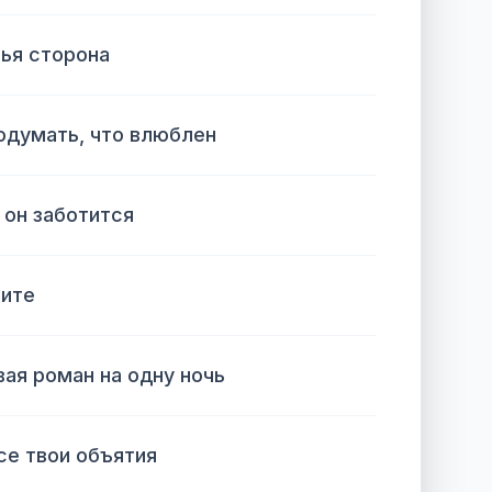
тья сторона
одумать, что влюблен
 он заботится
ните
ая роман на одну ночь
се твои объятия