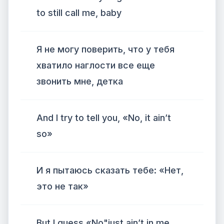
to still call me, baby
Я не могу поверить, что у тебя
хватило наглости все еще
звонить мне, детка
And I try to tell you, «No, it ain’t
so»
И я пытаюсь сказать тебе: «Нет,
это не так»
But I guess «No"just ain’t in me