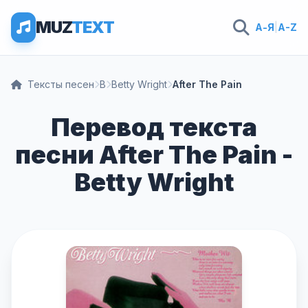
MUZ
TEXT
А-Я
|
A-Z
Тексты песен
B
Betty Wright
After The Pain
Перевод текста
песни After The Pain -
Betty Wright